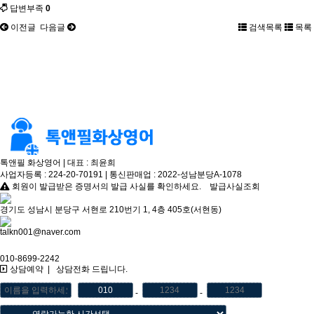
답변부족
0
이전글
다음글
검색목록
목록
톡앤필 화상영어 | 대표 : 최윤희
사업자등록 : 224-20-70191 | 통신판매업 : 2022-성남분당A-1078
회원이 발급받은 증명서의 발급 사실를 확인하세요.
발급사실조회
경기도 성남시 분당구 서현로 210번기 1, 4층 405호(서현동)
talkn001@naver.com
010-8699-2242
상담예약
|
상담전화 드립니다.
-
-